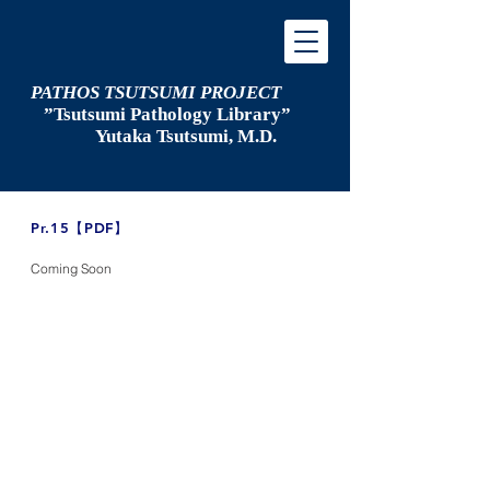
PATHOS TSUTSUMI PROJECT
”Tsutsumi
Pathology Library”
​
Yutaka Tsutsumi, M.D.
​Pr.15【PDF】
Coming Soon