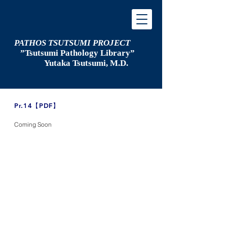
PATHOS TSUTSUMI PROJECT
”Tsutsumi
Pathology Library”
​
Yutaka Tsutsumi, M.D.
​Pr.14【PDF】
Coming Soon